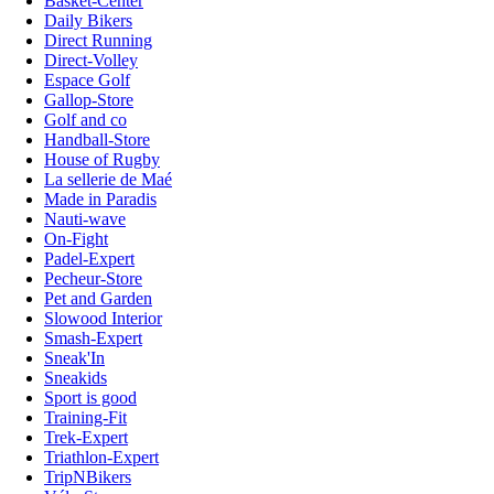
Basket-Center
Daily Bikers
Direct Running
Direct-Volley
Espace Golf
Gallop-Store
Golf and co
Handball-Store
House of Rugby
La sellerie de Maé
Made in Paradis
Nauti-wave
On-Fight
Padel-Expert
Pecheur-Store
Pet and Garden
Slowood Interior
Smash-Expert
Sneak'In
Sneakids
Sport is good
Training-Fit
Trek-Expert
Triathlon-Expert
TripNBikers