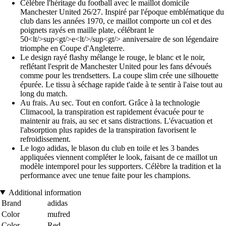
Célèbre l'héritage du football avec le maillot domicile
Manchester United 26/27. Inspiré par l'époque emblématique du
club dans les années 1970, ce maillot comporte un col et des
poignets rayés en maille plate, célébrant le
50<lt/>sup<gt/>e<lt/>/sup<gt/> anniversaire de son légendaire
triomphe en Coupe d'Angleterre.
Le design rayé flashy mélange le rouge, le blanc et le noir,
reflétant l'esprit de Manchester United pour les fans dévoués
comme pour les trendsetters. La coupe slim crée une silhouette
épurée. Le tissu à séchage rapide t'aide à te sentir à l'aise tout au
long du match.
Au frais. Au sec. Tout en confort. Grâce à la technologie
Climacool, la transpiration est rapidement évacuée pour te
maintenir au frais, au sec et sans distractions. L'évacuation et
l'absorption plus rapides de la transpiration favorisent le
refroidissement.
Le logo adidas, le blason du club en toile et les 3 bandes
appliquées viennent compléter le look, faisant de ce maillot un
modèle intemporel pour les supporters. Célèbre la tradition et la
performance avec une tenue faite pour les champions.
Additional information
Brand
adidas
Color
mufred
Color
Red