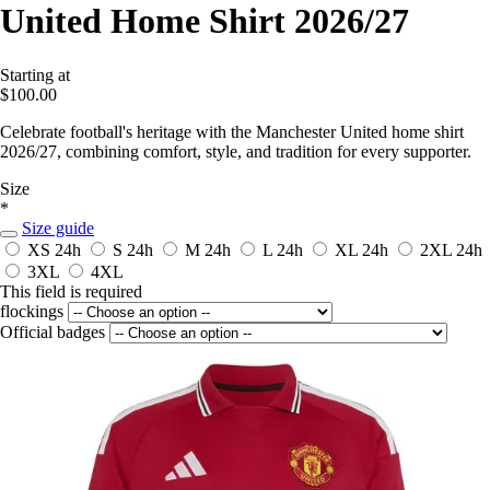
United Home Shirt 2026/27
Starting at
$100.00
Celebrate football's heritage with the Manchester United home shirt
2026/27, combining comfort, style, and tradition for every supporter.
Size
*
Size guide
XS
24h
S
24h
M
24h
L
24h
XL
24h
2XL
24h
3XL
4XL
This field is required
flockings
Official badges