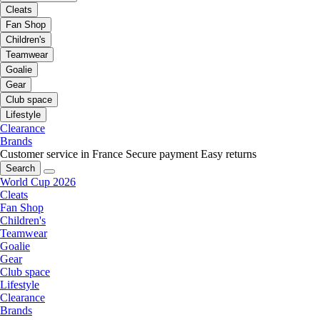
Cleats
Fan Shop
Children's
Teamwear
Goalie
Gear
Club space
Lifestyle
Clearance
Brands
Customer service in France
Secure payment
Easy returns
Search
World Cup 2026
Cleats
Fan Shop
Children's
Teamwear
Goalie
Gear
Club space
Lifestyle
Clearance
Brands